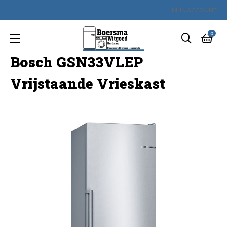
MIJN ACCOUNT
0
Toggle
☰
navigation
Bosch GSN33VLEP
Vrijstaande Vrieskast