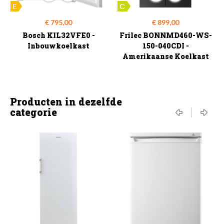
Prijs
Prijs
€ 795,00
€ 899,00
Bosch KIL32VFE0 -
Frilec BONNMD460-WS-
Inbouwkoelkast
150-040CDI -
Amerikaanse Koelkast
Producten in dezelfde
categorie
‹
›