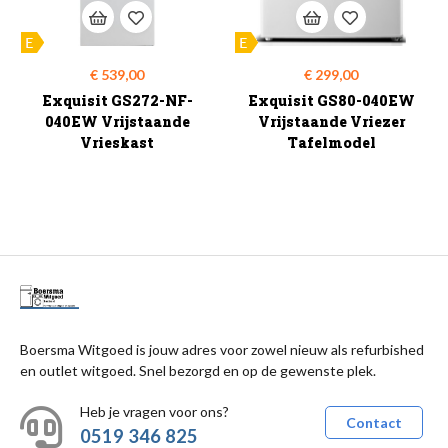
Prijs
Prijs
€ 539,00
€ 299,00
Exquisit GS272-NF-
Exquisit GS80-040EW
040EW Vrijstaande
Vrijstaande Vriezer
Vrieskast
Tafelmodel
Boersma Witgoed is jouw adres voor zowel nieuw als refurbished
en outlet witgoed. Snel bezorgd en op de gewenste plek.
Heb je vragen voor ons?
Contact
0519 346 825