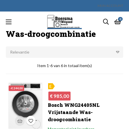
MIJN ACCOUNT
0
Toggle
☰
navigation
Was-droogcombinatie
Relevantie
Item 1-6 van 6 in totaal item(s)
-€ 244,00
Normale
Prijs
€ 985,00
prijs
Bosch WNG24405NL
Vrijstaande Was-
droogcombinatie
Momenteel niet leverbaar