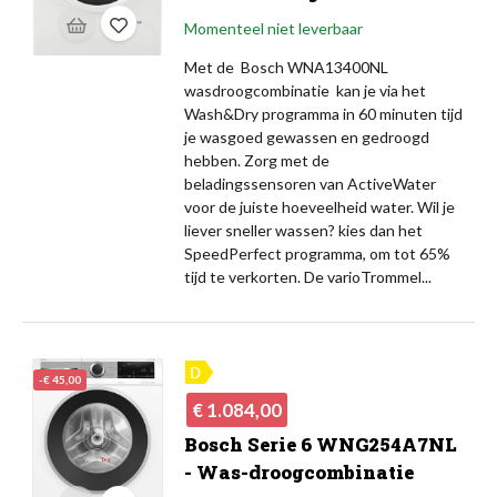
Momenteel niet leverbaar
Met de Bosch WNA13400NL
wasdroogcombinatie kan je via het
Wash&Dry programma in 60 minuten tijd
je wasgoed gewassen en gedroogd
hebben. Zorg met de
beladingssensoren van ActiveWater
voor de juiste hoeveelheid water. Wil je
liever sneller wassen? kies dan het
SpeedPerfect programma, om tot 65%
tijd te verkorten. De varioTrommel...
-€ 45,00
Normale
Prijs
€ 1.084,00
prijs
Bosch Serie 6 WNG254A7NL
- Was-droogcombinatie