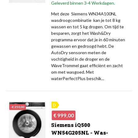
Geleverd binnen 3-4 Werkdagen.
Met deze Siemens WN34A100NL
wasdroogcombinatie kan je tot 8 kg
wassen en tot 5 kg drogen. Om tijd te
besparen, zorgt het Wash&Dry
programma ervoor dat je in 60 minuten
gewassen en gedroogd hebt. De
AutoDry sensoren meten de
vochtigheid in de droger en de
WaveTrommel gaat efficiënt en zacht
om met wasgoed. Met
waterPerfectPlus beschik...
-€ 250,00
Normale
Prijs
€ 999,00
prijs
Siemens iQ500
WN54G205NL - Was-