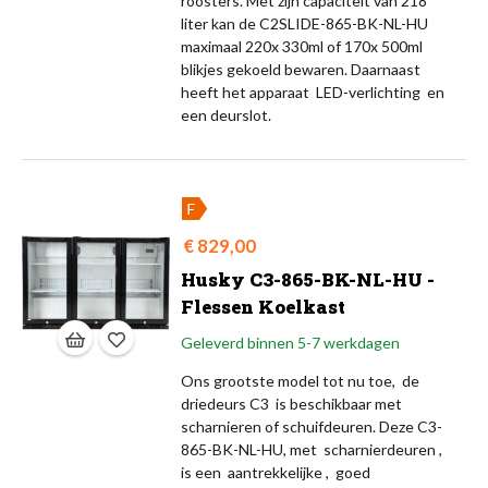
roosters. Met zijn capaciteit van 218
liter kan de C2SLIDE-865-BK-NL-HU
maximaal 220x 330ml of 170x 500ml
blikjes gekoeld bewaren. Daarnaast
heeft het apparaat LED-verlichting en
een deurslot.
Prijs
€ 829,00
Husky C3-865-BK-NL-HU -
Flessen Koelkast
Geleverd binnen 5-7 werkdagen
Ons grootste model tot nu toe, de
driedeurs C3 is beschikbaar met
scharnieren of schuifdeuren. Deze C3-
865-BK-NL-HU, met scharnierdeuren ,
is een aantrekkelijke , goed