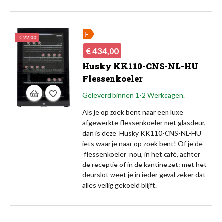
-€ 22,00
Normale
Prijs
€ 434,00
prijs
Husky KK110-CNS-NL-HU
Flessenkoeler
Geleverd binnen 1-2 Werkdagen.
Als je op zoek bent naar een luxe
afgewerkte flessenkoeler met glasdeur,
dan is deze Husky KK110-CNS-NL-HU
iets waar je naar op zoek bent! Of je de
flessenkoeler nou, in het café, achter
de receptie of in de kantine zet: met het
deurslot weet je in ieder geval zeker dat
alles veilig gekoeld blijft.