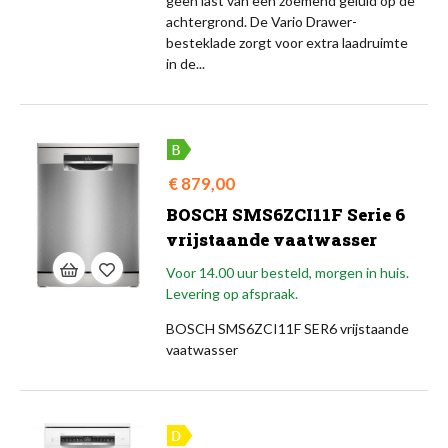
geen last van een zoemend geluid op de
achtergrond. De Vario Drawer-
besteklade zorgt voor extra laadruimte
in de...
Prijs
€ 879,00
BOSCH SMS6ZCI11F Serie 6
vrijstaande vaatwasser
Voor 14.00 uur besteld, morgen in huis.
Levering op afspraak.
BOSCH SMS6ZCI11F SER6 vrijstaande
vaatwasser