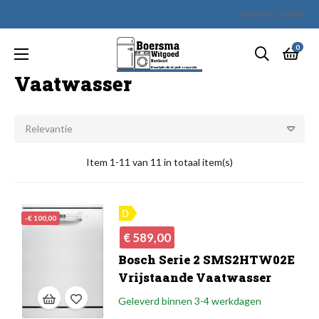
MIJN ACCOUNT
0
Toggle
☰
navigation
Vaatwasser
Relevantie
Item 1-11 van 11 in totaal item(s)
-€ 100,00
Normale
Prijs
€ 589,00
prijs
Bosch Serie 2 SMS2HTW02E
Vrijstaande Vaatwasser
Geleverd binnen 3-4 werkdagen