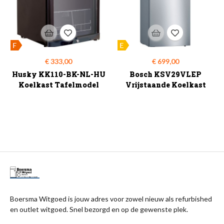
Prijs
Prijs
€ 333,00
€ 699,00
Husky KK110-BK-NL-HU
Bosch KSV29VLEP
Koelkast Tafelmodel
Vrijstaande Koelkast
Boersma Witgoed is jouw adres voor zowel nieuw als refurbished
en outlet witgoed. Snel bezorgd en op de gewenste plek.