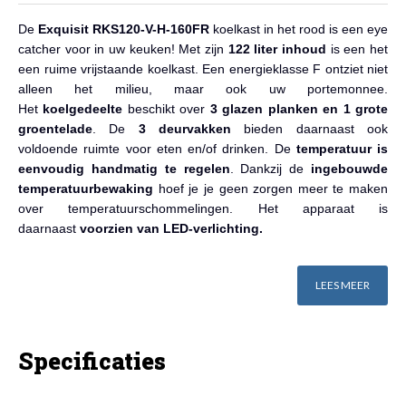
De
Exquisit
RKS120-V-H-160FR
koelkast in het rood is een eye
catcher voor in uw keuken! Met zijn
122 liter inhoud
is een het
een ruime vrijstaande koelkast. Een energieklasse F ontziet niet
alleen het milieu, maar ook uw portemonnee.
Het
koelgedeelte
beschikt over
3 glazen planken en 1 grote
groentelade
. De
3 deurvakken
bieden daarnaast ook
voldoende ruimte voor eten en/of drinken. De
temperatuur is
eenvoudig handmatig te regelen
. Dankzij de
ingebouwde
temperatuurbewaking
hoef je je geen zorgen meer te maken
over temperatuurschommelingen. Het apparaat is
daarnaast
voorzien van LED-verlichting.
LEES MEER
Specificaties