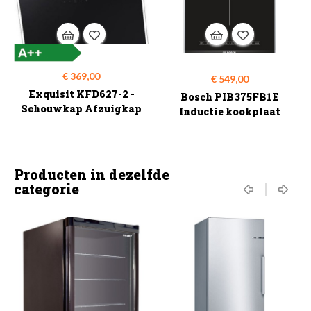
Prijs
€ 369,00
Prijs
€ 549,00
Exquisit KFD627-2 -
Bosch PIB375FB1E
Schouwkap Afzuigkap
Inductie kookplaat
Producten in dezelfde
categorie
‹
›